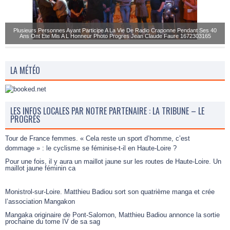
Plusieurs Personnes Ayant Participe A La Vie De Radio Craponne Pendant Ses 40
Ans Ont Ete Mis A L Honneur Photo Progres Jean Claude Faure 1672303165
LA MÉTÉO
LES INFOS LOCALES PAR NOTRE PARTENAIRE : LA TRIBUNE – LE
PROGRÈS
Tour de France femmes. « Cela reste un sport d’homme, c’est
dommage » : le cyclisme se féminise-t-il en Haute-Loire ?
Pour une fois, il y aura un maillot jaune sur les routes de Haute-Loire. Un
maillot jaune féminin ca
Monistrol-sur-Loire. Matthieu Badiou sort son quatrième manga et crée
l’association Mangakon
Mangaka originaire de Pont-Salomon, Matthieu Badiou annonce la sortie
prochaine du tome IV de sa sag