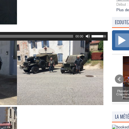
Début :
Plus de
ECOUTE
00:00
Plusieur
Craponne
Phot
LA MÉT