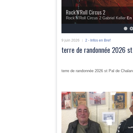
Rock’N’Roll Circus 2
Rock’N’Roll Circus 2 Gabriel Keller
En 
5
6
7
8
9
10
9 juin 2026
2 - Infos en Bref
terre de randonnée 2026 st
terre de randonnée 2026 st Pal de Chala