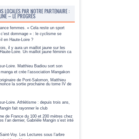
OS LOCALES PAR NOTRE PARTENAIRE :
BUNE – LE PROGRÈS
rance femmes. « Cela reste un sport
c’est dommage » : le cyclisme se
-il en Haute-Loire ?
ois, il y aura un maillot jaune sur les
Haute-Loire. Un maillot jaune féminin ca
sur-Loire. Matthieu Badiou sort son
 manga et crée l’association Mangakon
riginaire de Pont-Salomon, Matthieu
nonce la sortie prochaine du tome IV de
sur-Loire. Athlétisme : depuis trois ans,
angin fait rayonner le club
e de France du 100 et 200 mètres chez
es l’an dernier, Gabrièle Mangin s’est inté
Saint-Voy. Les Lectures sous l’arbre