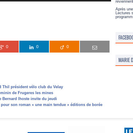
reviennen
Après une
Lectures 
programm
FACEBO
0
0
0
MARIE D
 Thil président vélo club du Velay
féminin de Frugeres les mines
Bernard lhoste invite du jeudi
r pour son roman « une main tendue » éditions de borée