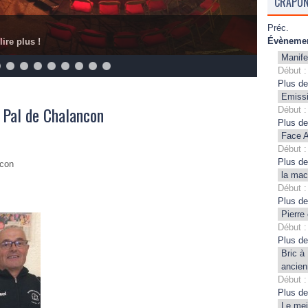
CRAPON
Préc.
Évènemen
lire plus !
Manife
Début :
Plus de
Emissi
 Pal de Chalancon
Début :
Plus de
Face A
Début :
Plus de
ncon
la mac
Début :
Plus de
Pierre
Début :
Plus de
Bric à
ancien
Début :
Plus de
Le mei