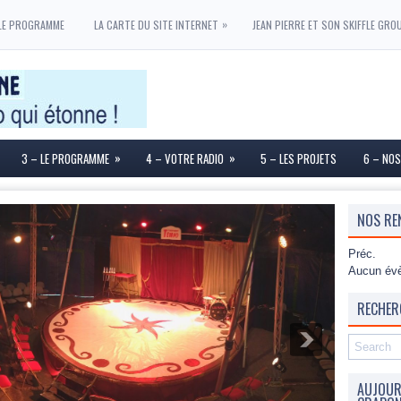
»
LE PROGRAMME
LA CARTE DU SITE INTERNET
JEAN PIERRE ET SON SKIFFLE GRO
»
»
3 – LE PROGRAMME
4 – VOTRE RADIO
5 – LES PROJETS
6 – NOS
NOS RE
Préc.
Aucun évè
RECHER
AUJOURD