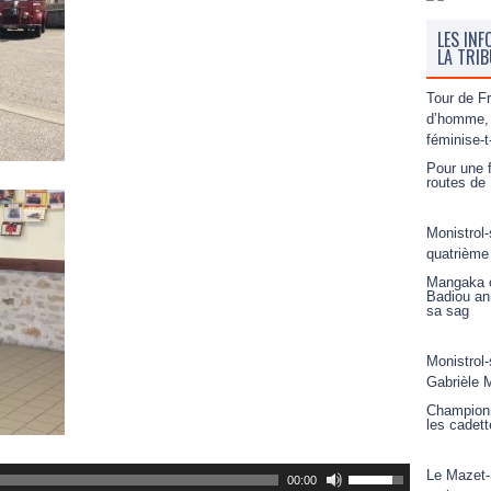
LES INF
LA TRI
Tour de F
d’homme, 
féminise-t
Pour une f
routes de 
Monistrol-
quatrième
Mangaka o
Badiou an
sa sag
Monistrol-
Gabrièle M
Championn
les cadett
Le Mazet-
00:00