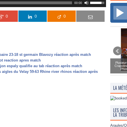
00:00
0
0
0
paire 23-18 st germain Blavozy réaction après match
oot reaction apres match
Plusieur
jon espaly qualifie au tab réaction après match
Craponne
Phot
aigles du Velay 59-63 Rhine river rhinos réaction après
LA MÉT
LES INF
LA TRI
Araules/Q