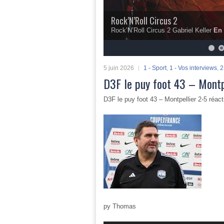
Rock’N’Roll Circus 2
Rock’N’Roll Circus 2 Gabriel Keller
En 
5
6
7
8
9
10
5 juin 2026
1 - Sport
,
1 - Vos interviews
,
2
D3F le puy foot 43 – Montp
D3F le puy foot 43 – Montpellier 2-5 réac
py Thomas