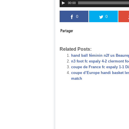
00:00
0
0
Related Posts:
hand ball féminin n2f us Beaure
n3 foot fc espaly 4-2 clermont f
coupe de France fc espaly 1-1 Di
coupe d’Europe handi basket les 
match