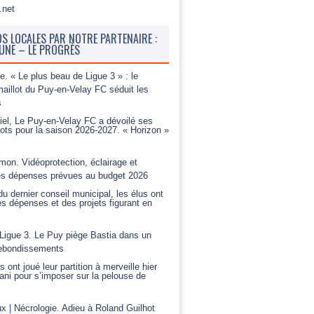
OS LOCALES PAR NOTRE PARTENAIRE :
BUNE – LE PROGRÈS
e. « Le plus beau de Ligue 3 » : le
aillot du Puy-en-Velay FC séduit les
s
ciel, Le Puy-en-Velay FC a dévoilé ses
ots pour la saison 2026-2027. « Horizon »
mon. Vidéoprotection, éclairage et
 les dépenses prévues au budget 2026
u dernier conseil municipal, les élus ont
s dépenses et des projets figurant en
 Ligue 3. Le Puy piège Bastia dans un
ebondissements
 ont joué leur partition à merveille hier
iani pour s’imposer sur la pelouse de
x | Nécrologie. Adieu à Roland Guilhot