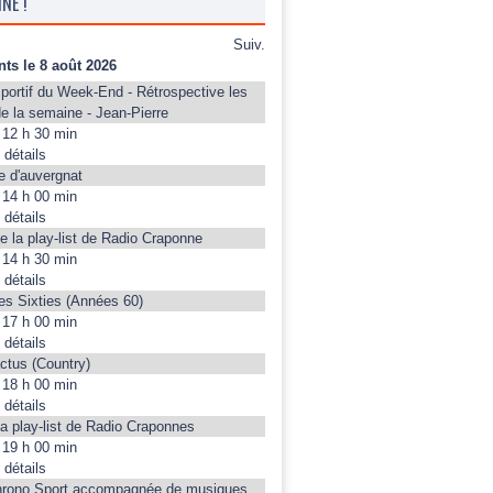
NE !
Suiv.
ts le 8 août 2026
sportif du Week-End - Rétrospective les
de la semaine - Jean-Pierre
12 h 30 min
 détails
re d'auvergnat
14 h 00 min
 détails
e la play-list de Radio Craponne
14 h 30 min
 détails
les Sixties (Années 60)
17 h 00 min
 détails
ctus (Country)
18 h 00 min
 détails
la play-list de Radio Craponnes
19 h 00 min
 détails
hrono Sport accompagnée de musiques