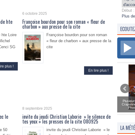
d'acco
Début :
6 octobre 2025
Plus de
 de hte
Françoise bourdon pour son roman « fleur de
charbon » aux presse de la cite
ECOUTE
 hte Loire
Françoise bourdon pour son roman
Michel
« fleur de charbon » aux presse de la
 Cenci SG
cite
ire plus !
En lire plus !
Plusieur
Craponne
Phot
8 septembre 2025
ec le
invite du jeudi Christian Laborie » le silence de
tes yeux » les presses de la cite 080925
LA MÉT
re 50
invite du jeudi Christian Laborie » le