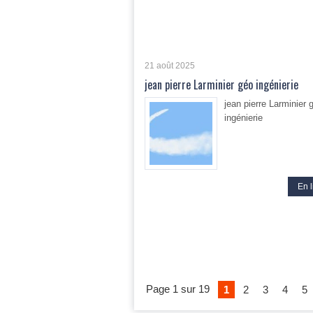
21 août 2025
jean pierre Larminier géo ingénierie
jean pierre Larminier 
ingénierie
En l
Page 1 sur 19
1
2
3
4
5