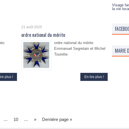
Visage fam
la vie loca
21 août 2025
FACEBO
ordre national du mérite
géo
ordre national du mérite
Emmanuel Segretain et Michel
MARIE D
Tourette
ire plus !
En lire plus !
…
10
…
»
Dernière page »