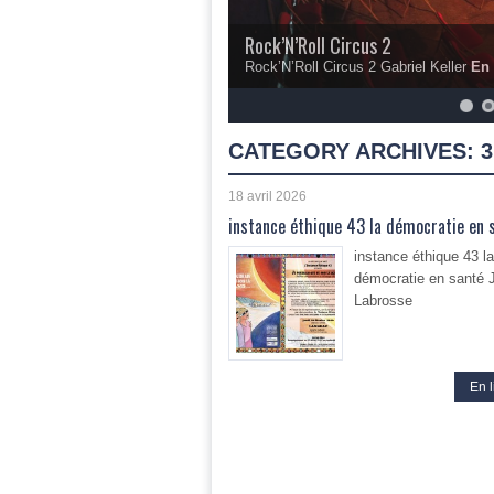
Rock’N’Roll Circus 2
Rock’N’Roll Circus 2 Gabriel Keller
En 
5
6
7
8
9
10
CATEGORY ARCHIVES:
3
18 avril 2026
instance éthique 43 la démocratie en 
instance éthique 43 la
démocratie en santé 
Labrosse
En l