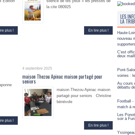
x Edition
silence de tes yeux » les presses de
la cite 080925
LES INF
LA TRI
ire plus !
En lire plus !
Haute-Loir
nouveau m
supporter
C’est offi
deux maill
4 septembre 2025
Pont-Salo
maison Thezou Apinac maison partagé pour
voiries :
seniors
Au cours d
raponne
débattu de
maison Thezou Apinac maison
partagé pour seniors Christine
Football -
bénévole
match à r
Les Ponots
soir à Fur
ire plus !
En lire plus !
Yssingeau