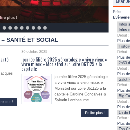
CRAPON
Préc.
Évènemen
lire plus !
Infos 
Infos 
Début :
 – SANTÉ ET SOCIAL
Plus de
Histoi
30 octobre 2025
Début :
Plus de
santé
journée filière 2025 gérontologie « vivre vieux »
vivre mieux » Monistrol sur Loire 061125 a la
2h30 d
capitellé
Début :
Jacques
Plus de
journée filière 2025 gérontologie
Salut 
« vivre vieux » vivre mieux »
Début :
Monistrol sur Loire 061125 a la
Plus de
capitelle Caroline Goncalves &
Big Ca
Sylvain Lantheaume
Début :
ire plus !
Plus de
1h de 
En lire plus !
Début :
Plus de
Top C