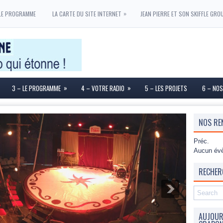
»
LE PROGRAMME
LA CARTE DU SITE INTERNET
JEAN PIERRE ET SON SKIFFLE GRO
»
»
3 – LE PROGRAMME
4 – VOTRE RADIO
5 – LES PROJETS
6 – NOS
NOS RE
Préc.
Aucun évè
RECHER
AUJOURD