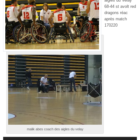
aigles du Velay
68-44 st avolt red
dragons réac
après match
170220
malik abes coach des aigles du velay