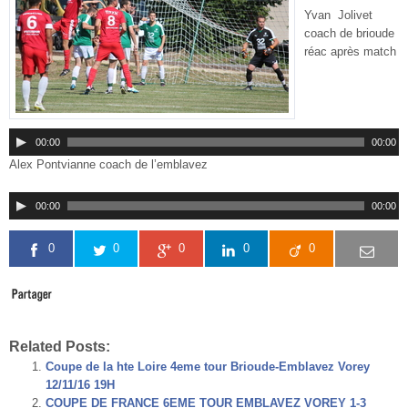
Yvan Jolivet
coach de brioude
réac après match
00:00
00:00
Alex Pontvianne coach de l’emblavez
00:00
00:00
0
0
0
0
0
Related Posts:
Coupe de la hte Loire 4eme tour Brioude-Emblavez Vorey
12/11/16 19H
COUPE DE FRANCE 6EME TOUR EMBLAVEZ VOREY 1-3