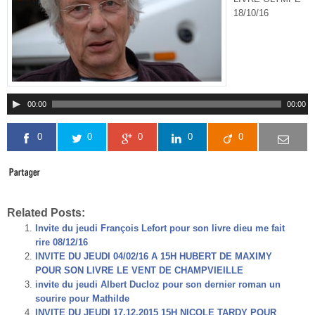
18/10/16
00:00
00:00
0
0
0
0
0
Related Posts:
Invite du jeudi François Lefort pour son livre dieu me fait
rire 08/12/16
INVITE DU JEUDI 04/02/16 A 15H HUBERT DE MAXIMY
POUR SON LIVRE LE VENT DE CHAMPVIEILLE
invite du jeudi Albert Ducloz pour son dernier roman un
sourire pour Mathilde
INVITE DU JEUDI 17.12.2015 15H NICOLE TARDY POUR