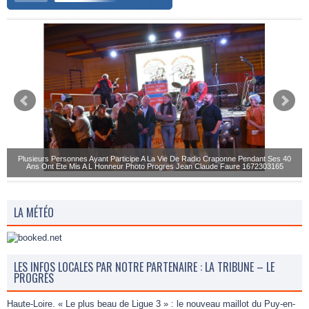
Plusieurs Personnes Ayant Participe A La Vie De Radio Craponne Pendant Ses 40
Ans Ont Ete Mis A L Honneur Photo Progres Jean Claude Faure 1672303165
LA MÉTÉO
LES INFOS LOCALES PAR NOTRE PARTENAIRE : LA TRIBUNE – LE
PROGRÈS
Haute-Loire. « Le plus beau de Ligue 3 » : le nouveau maillot du Puy-en-