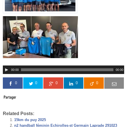
00:00
00:00
0
0
0
0
0
Related Posts:
15km du puy 2025
n2 handball féminin Echirolles-st Germain Laprade 291023