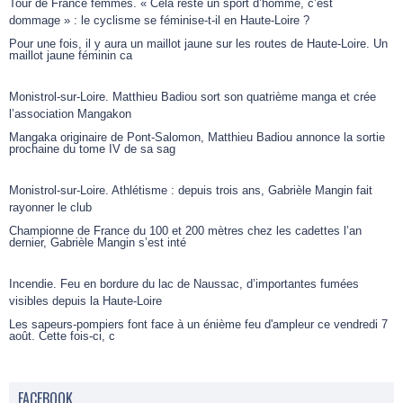
Tour de France femmes. « Cela reste un sport d’homme, c’est
dommage » : le cyclisme se féminise-t-il en Haute-Loire ?
Pour une fois, il y aura un maillot jaune sur les routes de Haute-Loire. Un
maillot jaune féminin ca
Monistrol-sur-Loire. Matthieu Badiou sort son quatrième manga et crée
l’association Mangakon
Mangaka originaire de Pont-Salomon, Matthieu Badiou annonce la sortie
prochaine du tome IV de sa sag
Monistrol-sur-Loire. Athlétisme : depuis trois ans, Gabrièle Mangin fait
rayonner le club
Championne de France du 100 et 200 mètres chez les cadettes l’an
dernier, Gabrièle Mangin s’est inté
Incendie. Feu en bordure du lac de Naussac, d’importantes fumées
visibles depuis la Haute-Loire
Les sapeurs-pompiers font face à un énième feu d'ampleur ce vendredi 7
août. Cette fois-ci, c
FACEBOOK