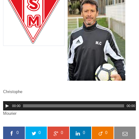
Christophe
00:00
00:00
Mourier
0
0
0
0
0