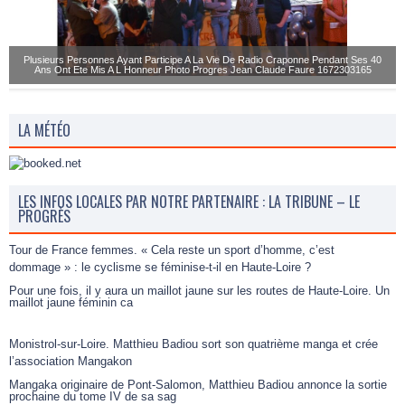
Plusieurs Personnes Ayant Participe A La Vie De Radio Craponne Pendant Ses 40
Ans Ont Ete Mis A L Honneur Photo Progres Jean Claude Faure 1672303165
LA MÉTÉO
LES INFOS LOCALES PAR NOTRE PARTENAIRE : LA TRIBUNE – LE
PROGRÈS
Tour de France femmes. « Cela reste un sport d’homme, c’est
dommage » : le cyclisme se féminise-t-il en Haute-Loire ?
Pour une fois, il y aura un maillot jaune sur les routes de Haute-Loire. Un
maillot jaune féminin ca
Monistrol-sur-Loire. Matthieu Badiou sort son quatrième manga et crée
l’association Mangakon
Mangaka originaire de Pont-Salomon, Matthieu Badiou annonce la sortie
prochaine du tome IV de sa sag