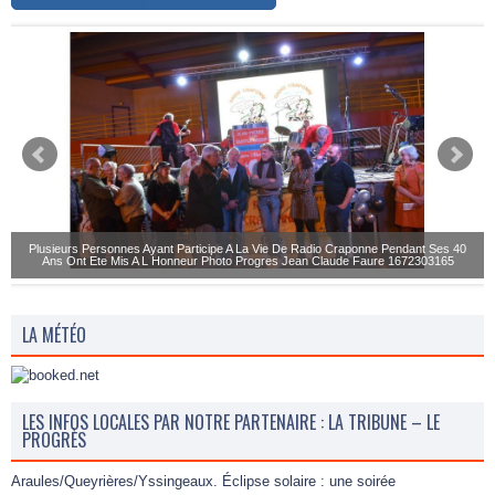
Plusieurs Personnes Ayant Participe A La Vie De Radio Craponne Pendant Ses 40
Ans Ont Ete Mis A L Honneur Photo Progres Jean Claude Faure 1672303165
LA MÉTÉO
LES INFOS LOCALES PAR NOTRE PARTENAIRE : LA TRIBUNE – LE
PROGRÈS
Araules/Queyrières/Yssingeaux. Éclipse solaire : une soirée