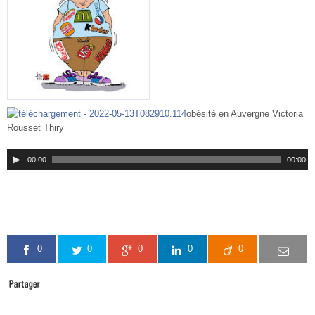
obésité en Auvergne Victoria
Rousset Thiry
00:00
00:00
0
0
0
0
0