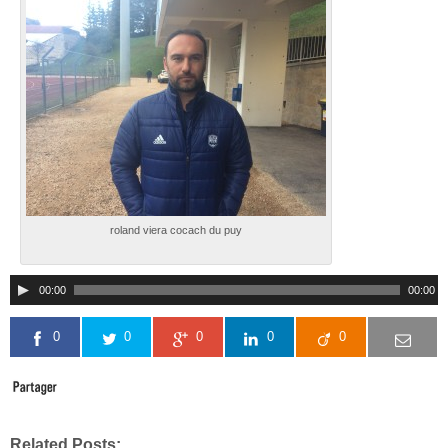
roland viera cocach du puy
00:00
00:00
0
0
0
0
0
Related Posts: