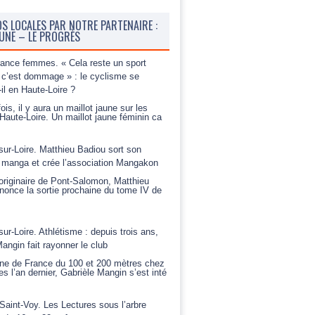
OS LOCALES PAR NOTRE PARTENAIRE :
BUNE – LE PROGRÈS
rance femmes. « Cela reste un sport
c’est dommage » : le cyclisme se
-il en Haute-Loire ?
ois, il y aura un maillot jaune sur les
Haute-Loire. Un maillot jaune féminin ca
sur-Loire. Matthieu Badiou sort son
 manga et crée l’association Mangakon
riginaire de Pont-Salomon, Matthieu
nonce la sortie prochaine du tome IV de
sur-Loire. Athlétisme : depuis trois ans,
angin fait rayonner le club
e de France du 100 et 200 mètres chez
es l’an dernier, Gabrièle Mangin s’est inté
Saint-Voy. Les Lectures sous l’arbre