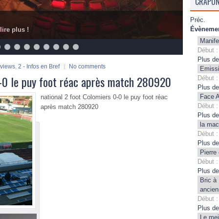
CRAPON
Préc.
Évènemen
lire plus !
Manife
Début :
Plus de
rviews
,
2 - Infos en Bref
No comments
Emissi
0-0 le puy foot réac après match 280920
Début :
Plus de
Face A
national 2 foot Colomiers 0-0 le puy foot réac
Début :
après match 280920
Plus de
la mac
Début :
Plus de
Pierre
Début :
Plus de
Bric à
ancien
Début :
Plus de
Le mei