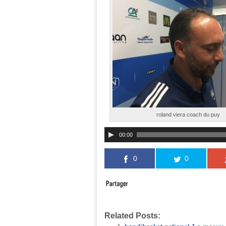
roland viera coach du puy
00:00
0
0
Related Posts: