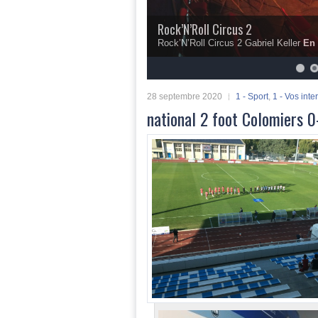
Rock’N’Roll Circus 2
Rock’N’Roll Circus 2 Gabriel Keller
En 
5
6
7
8
9
10
28 septembre 2020
1 - Sport
,
1 - Vos inte
national 2 foot Colomiers 