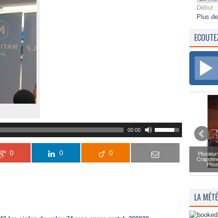
Début :
Plus de
ECOUTE
00:00
0
0
0
Plusieur
Craponne
Phot
LA MÉT