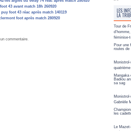
42-les aigles du velay 74 reac apres match 280920
 foot 43 avant match 18h 260920
LES INF
e puy foot 43 réac après match 140119
LA TRI
2 clermont foot après match 280920
Tour de F
d’homme, 
féminise-t
 un commentaire.
Pour une f
routes de 
Monistrol-
quatrième
Mangaka o
Badiou an
sa sag
Monistrol-
Gabrièle M
Championn
les cadett
Le Mazet-