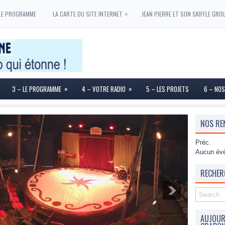
»
LE PROGRAMME
LA CARTE DU SITE INTERNET
JEAN PIERRE ET SON SKIFFLE GRO
»
»
3 – LE PROGRAMME
4 – VOTRE RADIO
5 – LES PROJETS
6 – NOS
NOS RE
Préc.
Aucun évè
RECHER
AUJOURD