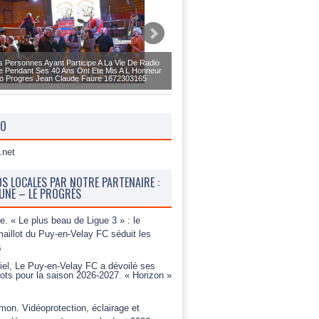
s Personnes Ayant Participe A La Vie De Radio
Un Bel Hommage A Ete Rendu A Radio
 Pendant Ses 40 Ans Ont Ete Mis A L Honneur
Une Salle Copieusement Garnie Mercr
o Progres Jean Claude Faure 1672303165
Progres Jean Claude Faure 16
ÉO
OS LOCALES PAR NOTRE PARTENAIRE :
BUNE – LE PROGRÈS
e. « Le plus beau de Ligue 3 » : le
aillot du Puy-en-Velay FC séduit les
s
ciel, Le Puy-en-Velay FC a dévoilé ses
ots pour la saison 2026-2027. « Horizon »
mon. Vidéoprotection, éclairage et