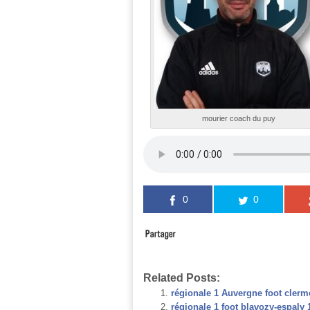
mourier coach du puy
0
0
Related Posts:
régionale 1 Auvergne foot clerm
régionale 1 foot blavozy-espaly 