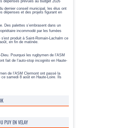
 les dépenses prévues au budget 2026
u dernier conseil municipal, les élus ont
s dépenses et des projets figurant en
re. Des palettes s’embrasent dans un
propriétaire incommodé par les fumées
e s'est produit à Saint-Romain-Lachalm ce
oût, en fin de matinée.
-Dieu. Pourquoi les rugbymen de l’ASM
nt fait de l’auto-stop incognito en Haute-
men de l’ASM Clermont ont passé la
 ce samedi 8 août en Haute-Loire. Ils
OK
U PUY EN VELAY