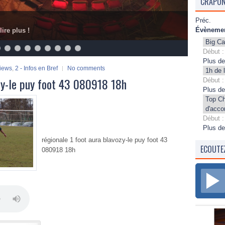
CRAPON
Préc.
Évènemen
lire plus !
Big Ca
Début :
Plus de
views
,
2 - Infos en Bref
No comments
1h de 
ozy-le puy foot 43 080918 18h
Début :
Plus de
Top C
d'acco
Début :
Plus de
régionale 1 foot aura blavozy-le puy foot 43
ECOUTE
080918 18h