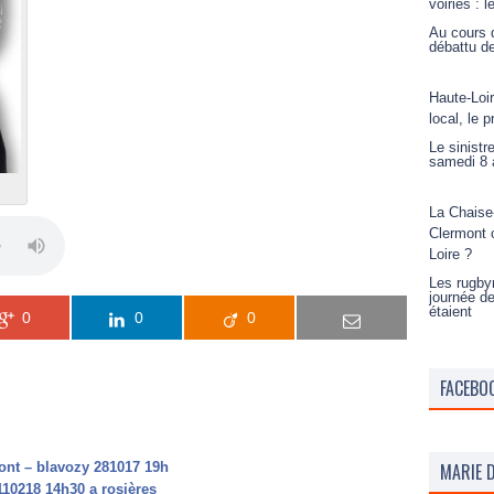
voiries :
Au cours d
débattu de
Haute-Loi
local, le 
Le sinistr
samedi 8 a
La Chaise
Clermont o
Loire ?
Les rugby
journée de
étaient
0
0
0
FACEBO
ont – blavozy 281017 19h
MARIE D
110218 14h30 a rosières