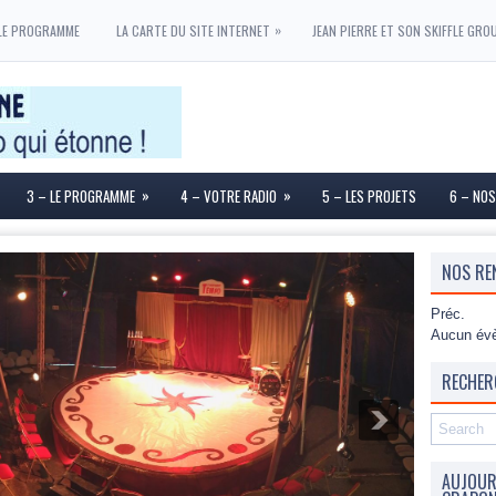
»
LE PROGRAMME
LA CARTE DU SITE INTERNET
JEAN PIERRE ET SON SKIFFLE GRO
»
»
3 – LE PROGRAMME
4 – VOTRE RADIO
5 – LES PROJETS
6 – NOS
NOS RE
Préc.
Aucun évè
RECHER
AUJOURD