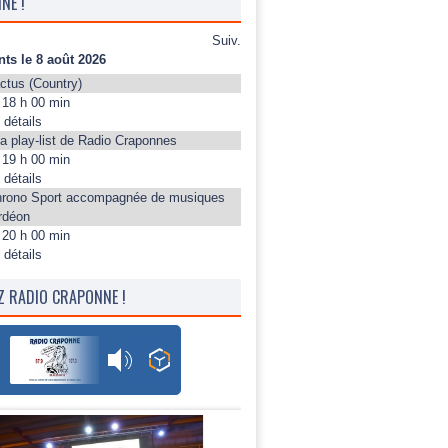
NE !
Suiv.
ts le 8 août 2026
ctus (Country)
18 h 00 min
 détails
la play-list de Radio Craponnes
19 h 00 min
 détails
hrono Sport accompagnée de musiques
rdéon
20 h 00 min
 détails
Z RADIO CRAPONNE !
Radio Craponne FM