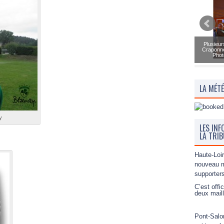
Plusieur
Craponne
Phot
LA MÉT
y
LES INF
LA TRI
Haute-Loir
nouveau m
supporter
C’est offi
deux maill
Pont-Salo