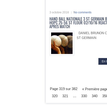
3 octobre 2016
No comments
HAND BALL NATIONALE 3 ST GERMAIN 
HOPC 25-56 ST FLOUR 02/10/16 REAC
APRES MATCH
DANIEL BRUNON C
ST GERMAIN
En l
Page 319 sur 382
« Première pag
320
321
…
330
340
35