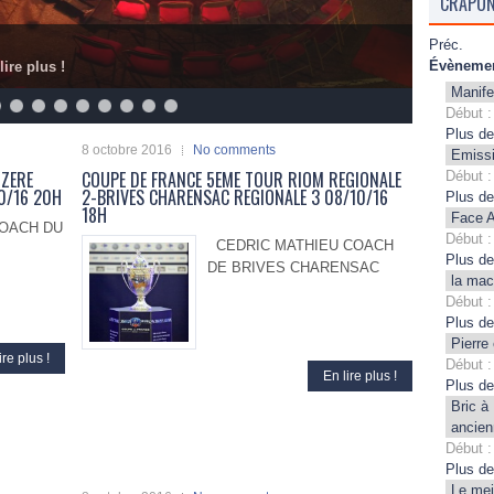
CRAPON
Préc.
Évènemen
lire plus !
Manife
Début :
Plus de
8 octobre 2016
No comments
Emissi
OZERE
COUPE DE FRANCE 5EME TOUR RIOM REGIONALE
Début :
10/16 20H
2-BRIVES CHARENSAC REGIONALE 3 08/10/16
Plus de
18H
Face A
OACH DU
Début :
CEDRIC MATHIEU COACH
Plus de
DE BRIVES CHARENSAC
la mac
Début :
Plus de
Pierre
ire plus !
Début :
En lire plus !
Plus de
Bric à
ancien
Début :
Plus de
Le mei