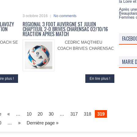
la Loire e
Après une
Beaujolai
3 octobre 2016
No comments
Femmes 
BLAVOZY
REGIONAL 3 FOOT AUVERGNE ST JULIEN
TION
CHAPTEUIL 2-0 BRIVES CHARENSAC 02/10/16
REACTION APRES MATCH
FACEBO
OACH SE
CEDRIC MAQTHIEU
COACH BRIVES CHARENSAC
MARIE D
ire plus !
En lire plus !
e
«
…
10
20
30
…
317
318
319
0
…
»
Dernière page »