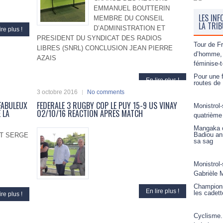
EMMANUEL BOUTTERIN
LES INF
MEMBRE DU CONSEIL
LA TRI
D’ADMINISTRATION ET
ire plus !
PRESIDENT DU SYNDICAT DES RADIOS
Tour de F
LIBRES (SNRL) CONCLUSION JEAN PIERRE
d’homme, 
AZAIS
féminise-t
Pour une f
En lire plus !
routes de 
3 octobre 2016
No comments
FABULEUX
FEDERALE 3 RUGBY COP LE PUY 15-9 US VINAY
Monistrol-
 LA
02/10/16 REACTION APRES MATCH
quatrième
Mangaka o
Badiou an
ET SERGE
sa sag
Monistrol-
Gabrièle M
Championn
En lire plus !
les cadett
ire plus !
Cyclisme.