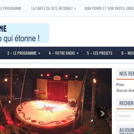
»
LE PROGRAMME
LA CARTE DU SITE INTERNET
JEAN PIERRE ET SON SKIFFLE GRO
»
»
3 – LE PROGRAMME
4 – VOTRE RADIO
5 – LES PROJETS
6 – NOS
NOS RE
Préc.
Aucun évè
RECHER
AUJOURD