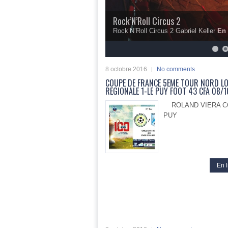
Rock’N’Roll Circus 2
Rock’N’Roll Circus 2 Gabriel Keller
En 
5
6
7
8
9
10
8 octobre 2016
No comments
COUPE DE FRANCE 5EME TOUR NORD L
REGIONALE 1-LE PUY FOOT 43 CFA 08/
ROLAND VIERA C
PUY
En l