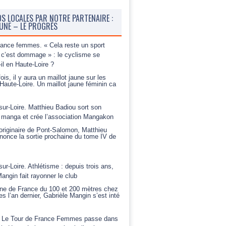
OS LOCALES PAR NOTRE PARTENAIRE :
BUNE – LE PROGRÈS
rance femmes. « Cela reste un sport
c’est dommage » : le cyclisme se
-il en Haute-Loire ?
ois, il y aura un maillot jaune sur les
Haute-Loire. Un maillot jaune féminin ca
sur-Loire. Matthieu Badiou sort son
 manga et crée l’association Mangakon
riginaire de Pont-Salomon, Matthieu
nonce la sortie prochaine du tome IV de
sur-Loire. Athlétisme : depuis trois ans,
angin fait rayonner le club
e de France du 100 et 200 mètres chez
es l’an dernier, Gabrièle Mangin s’est inté
 Le Tour de France Femmes passe dans