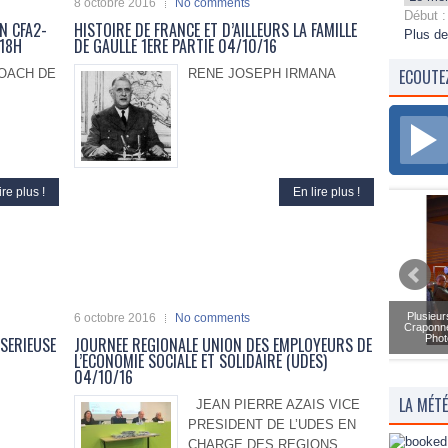
8 octobre 2016
No comments
Début :
N CFA2-
HISTOIRE DE FRANCE ET D’AILLEURS LA FAMILLE
Plus de
 18H
DE GAULLE 1ERE PARTIE 04/10/16
ECOUTE
COACH DE
RENE JOSEPH IRMANA
ire plus !
En lire plus !
Plusieur
6 octobre 2016
No comments
Craponne
Phot
 SERIEUSE
JOURNEE REGIONALE UNION DES EMPLOYEURS DE
L’ECONOMIE SOCIALE ET SOLIDAIRE (UDES)
04/10/16
LA MÉT
JEAN PIERRE AZAIS VICE
PRESIDENT DE L’UDES EN
CHARGE DES REGIONS