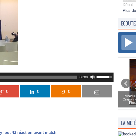
Début :
Plus de
ECOUTE
00:00
0
0
0
Plusieur
Craponne
Phot
LA MÉT
uy foot 43 réaction avant match