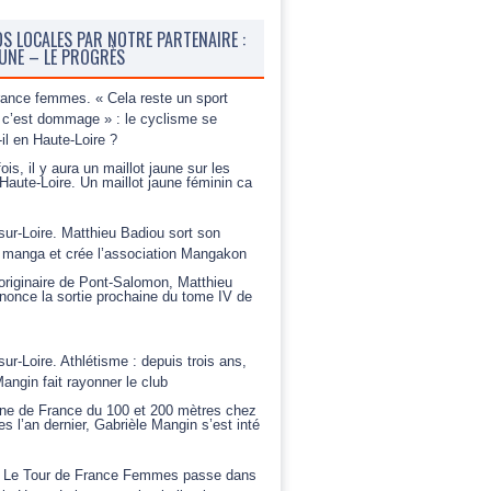
OS LOCALES PAR NOTRE PARTENAIRE :
BUNE – LE PROGRÈS
rance femmes. « Cela reste un sport
c’est dommage » : le cyclisme se
-il en Haute-Loire ?
ois, il y aura un maillot jaune sur les
Haute-Loire. Un maillot jaune féminin ca
sur-Loire. Matthieu Badiou sort son
 manga et crée l’association Mangakon
riginaire de Pont-Salomon, Matthieu
nonce la sortie prochaine du tome IV de
sur-Loire. Athlétisme : depuis trois ans,
angin fait rayonner le club
e de France du 100 et 200 mètres chez
es l’an dernier, Gabrièle Mangin s’est inté
 Le Tour de France Femmes passe dans