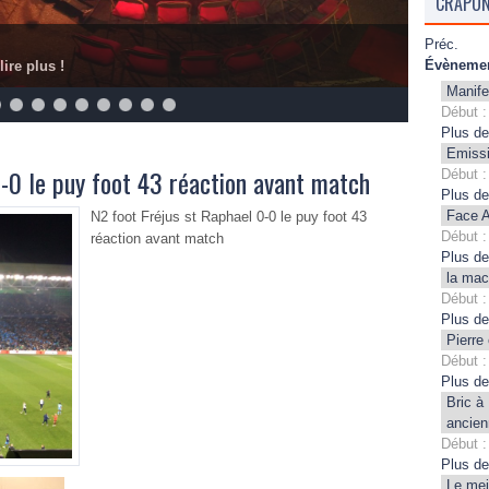
CRAPON
Préc.
Évènemen
lire plus !
Manife
Début :
Plus de
Emissi
-0 le puy foot 43 réaction avant match
Début :
Plus de
Face A
N2 foot Fréjus st Raphael 0-0 le puy foot 43
Début :
réaction avant match
Plus de
la mac
Début :
Plus de
Pierre
Début :
Plus de
Bric à
ancien
Début :
Plus de
Le mei