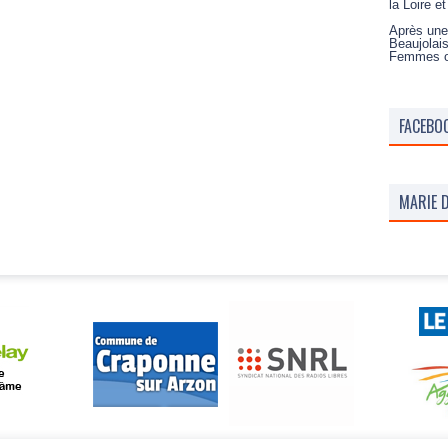
la Loire e
Après une
Beaujolai
Femmes 
FACEBO
MARIE D