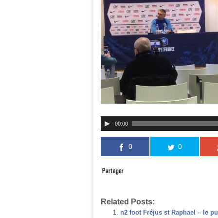
00:00
0
0
Related Posts:
n2 foot Fréjus st Raphael – le p