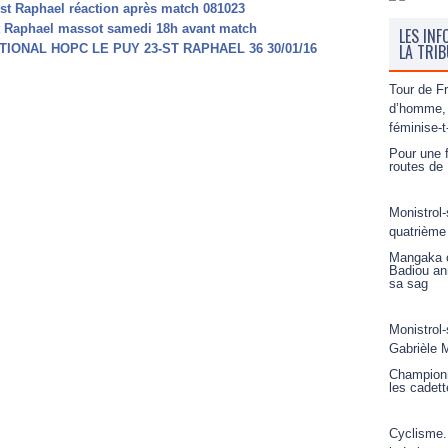
s st Raphael réaction après match 081023
 st Raphael massot samedi 18h avant match
LES INF
LA TRI
IONAL HOPC LE PUY 23-ST RAPHAEL 36 30/01/16
Tour de F
d’homme, 
féminise-t
Pour une f
routes de 
Monistrol-
quatrième
Mangaka o
Badiou an
sa sag
Monistrol-
Gabrièle M
Championn
les cadett
Cyclisme.