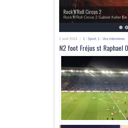
Rock’N’Roll Circus 2
Rock’N’Roll Circus 2 Gabriel Keller
En 
5
6
7
8
9
10
2 avril 2024
1 - Sport
,
1 - Vos interviews
N2 foot Fréjus st Raphael 0