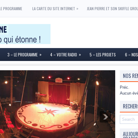
»
LE PROGRAMME
LA CARTE DU SITE INTERNET
JEAN PIERRE ET SON SKIFFLE GRO
»
»
3 – LE PROGRAMME
4 – VOTRE RADIO
5 – LES PROJETS
6 – NOS
NOS RE
Préc.
Aucun évè
RECHER
AUJOURD