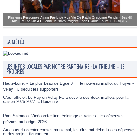
Plusieurs Personnes Ayant Participe A La Vie De Radio Craponne Pendant Ses 40
Ans Ont Ete Mis A L Honneur Photo Progres Jean Claude Faure 1672303165
LA MÉTÉO
LES INFOS LOCALES PAR NOTRE PARTENAIRE : LA TRIBUNE – LE
PROGRÈS
Haute-Loire. « Le plus beau de Ligue 3 » : le nouveau maillot du Puy-en-
Velay FC séduit les supporters
C’est officiel, Le Puy-en-Velay FC a dévoilé ses deux maillots pour la
saison 2026-2027. « Horizon »
Pont-Salomon. Vidéoprotection, éclairage et voiries : les dépenses
prévues au budget 2026
Au cours du dernier conseil municipal, les élus ont débattu des dépenses
et des projets figurant en