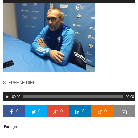
STEPHANE DIEF
00:00
00:00
0
0
0
0
0