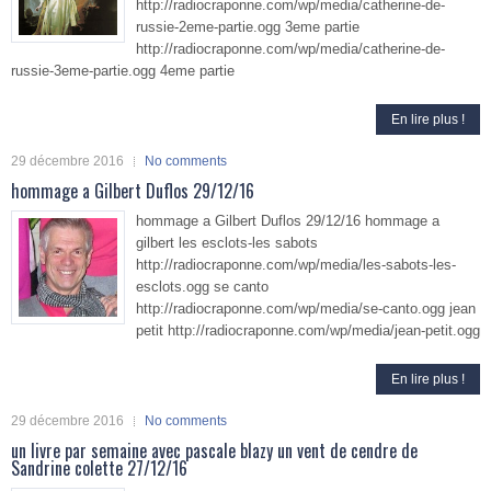
http://radiocraponne.com/wp/media/catherine-de-
russie-2eme-partie.ogg 3eme partie
http://radiocraponne.com/wp/media/catherine-de-
russie-3eme-partie.ogg 4eme partie
En lire plus !
29 décembre 2016
No comments
hommage a Gilbert Duflos 29/12/16
hommage a Gilbert Duflos 29/12/16 hommage a
gilbert les esclots-les sabots
http://radiocraponne.com/wp/media/les-sabots-les-
esclots.ogg se canto
http://radiocraponne.com/wp/media/se-canto.ogg jean
petit http://radiocraponne.com/wp/media/jean-petit.ogg
En lire plus !
29 décembre 2016
No comments
un livre par semaine avec pascale blazy un vent de cendre de
Sandrine colette 27/12/16